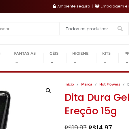
Ambiente seguro
Embalagem e r
Search
S
FANTASIAS
GÉIS
HIGIENE
KITS
P
Início
/
Marca
/
Hot Flowers
/ Di
Dita Dura Ge
Ereção 15g
O
O
R$
19,97
R$
14,97