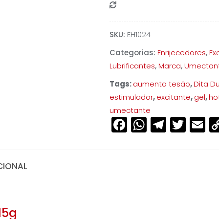
Compare
SKU:
EH1024
Categorias:
Enrijecedores
,
Ex
Lubrificantes
,
Marca
,
Umectan
Tags:
aumenta tesão
,
Dita D
estimulador
,
excitante
,
gel
,
ho
umectante
Facebook
WhatsAp
Teleg
Twit
E
CIONAL
15g