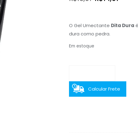
preço
preç
original
atual
O Gel Umectante
Dita Dura
é
era:
é:
dura como pedra.
R$19,97.
R$14,
Em estoque
Calcular Frete