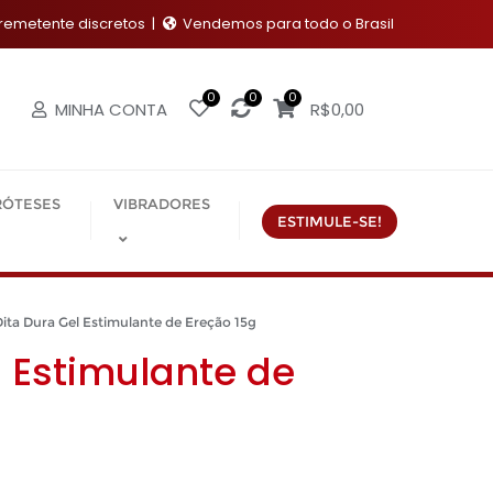
emetente discretos
Vendemos para todo o Brasil
0
0
0
MINHA CONTA
R$
0,00
RÓTESES
VIBRADORES
ESTIMULE-SE!
ta Dura Gel Estimulante de Ereção 15g
l Estimulante de