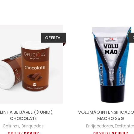
OFERTA!
LINHA BEIJÁVEL (3 UNID)
VOLUMÃO INTENSIFICADO
CHOCOLATE
MACHO 25G
,
,
Bolinhas
Brinquedos
Enrijecedores
Excitante
O
O
O
O
R$
11,97
R$
8,97
R$
39,97
R$
19,97