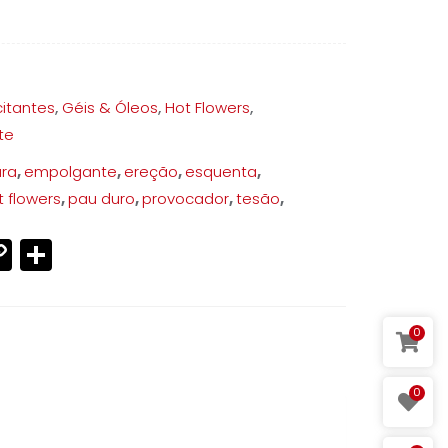
quantidade
citantes
,
Géis & Óleos
,
Hot Flowers
,
te
ura
,
empolgante
,
ereção
,
esquenta
,
t flowers
,
pau duro
,
provocador
,
tesão
,
p
ram
ter
mail
Copy
Share
Link
0
0