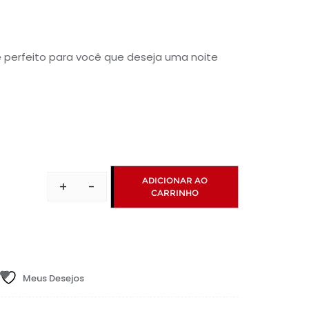
o
 perfeito para você que deseja uma noite
97.
ADICIONAR AO
+
-
CARRINHO
Dita
Dura
Gel
Estimulante
de
Meus Desejos
Ereção
15g