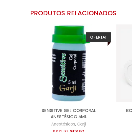
PRODUTOS RELACIONADOS
OFERTA!
SENSITIVE GEL CORPORAL
BO
ANESTÉSICO 5ML
,
Anestésicos
Garji
O
O
R$
12,97
R$
8,97