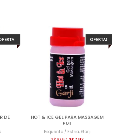
OFERTA!
OFERTA!
R DE
HOT & ICE GEL PARA MASSAGEM
5ML
,
s
Esquenta / Esfria
Garji
O
O
R$
10,97
R$
7,97