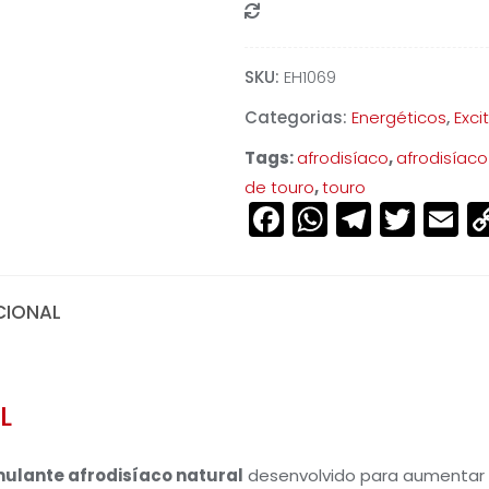
Compare
SKU:
EH1069
Categorias:
Energéticos
,
Exci
Tags:
afrodisíaco
,
afrodisíaco
de touro
,
touro
Facebook
WhatsAp
Teleg
Twit
E
CIONAL
L
ulante afrodisíaco natural
desenvolvido para aumentar o