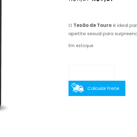
preço
preço
original
atual
O
Tesão de Touro
é ideal pa
era:
é:
apetite sexual para surpreen
R$11,97.
R$7,97.
Em estoque
Calcular Frete