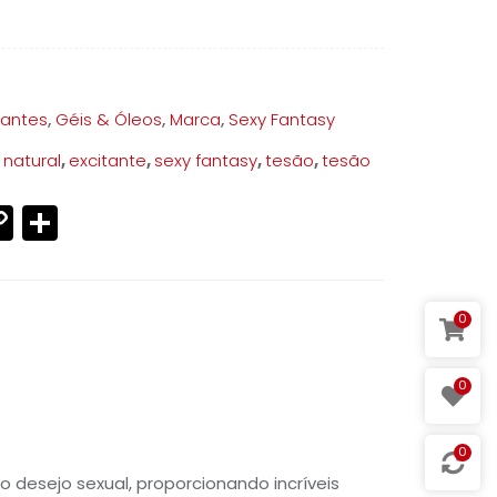
tantes
,
Géis & Óleos
,
Marca
,
Sexy Fantasy
 natural
,
excitante
,
sexy fantasy
,
tesão
,
tesão
p
ram
ter
mail
Copy
Share
Link
0
0
0
 desejo sexual, proporcionando incríveis