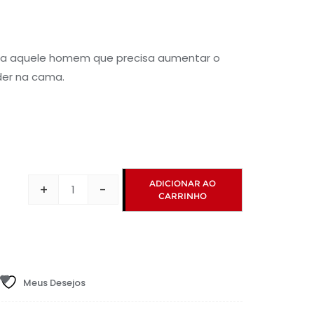
ra aquele homem que precisa aumentar o
der na cama.
ADICIONAR AO
+
-
CARRINHO
Tesão
de
Touro
Excitante
Masculino
Meus Desejos
10mL
quantidade