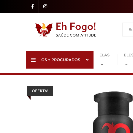
Skip
to
content
ELAS
ELE
OS + PROCURADOS
OFERTA!