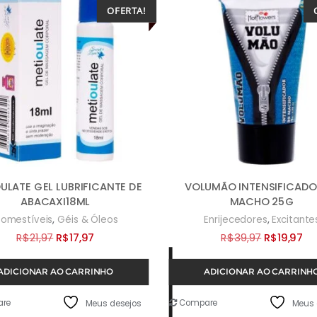
OFERTA!
ULATE GEL LUBRIFICANTE DE
VOLUMÃO INTENSIFICADO
ABACAXI18ML
MACHO 25G
,
,
omestíveis
Géis & Óleos
Enrijecedores
Excitante
O
O
O
O
R$
21,97
R$
17,97
R$
39,97
R$
19,97
preço
preço
preço
pr
ADICIONAR AO CARRINHO
ADICIONAR AO CARRINH
original
atual
original
at
era:
é:
era:
é:
re
Compare
Meus desejos
Meus 
R$21,97.
R$17,97.
R$39,97.
R$