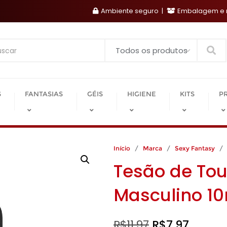
Ambiente seguro
Embalagem e r
Search
S
FANTASIAS
GÉIS
HIGIENE
KITS
P
Início
/
Marca
/
Sexy Fantasy
/ T
Tesão de Tou
Masculino 1
O
O
R$
11,97
R$
7,97