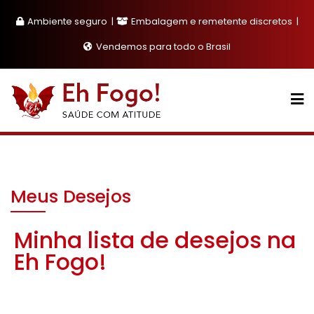
Skip
Ambiente seguro
Embalagem e remetente discretos
to
content
Vendemos para todo o Brasil
Meus Desejos
Minha lista de desejos na
Eh Fogo!