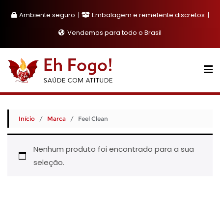
Skip
Ambiente seguro
Embalagem e remetente discretos
to
content
Vendemos para todo o Brasil
Início
/
Marca
/ Feel Clean
Nenhum produto foi encontrado para a sua
seleção.