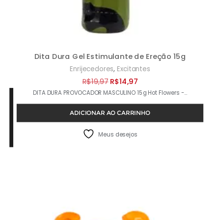
Dita Dura Gel Estimulante de Ereção 15g
,
Enrijecedores
Excitantes
O
O
R$
19,97
R$
14,97
DITA DURA PROVOCADOR MASCULINO 15g Hot Flowers -…
preço
preço
original
atual
ADICIONAR AO CARRINHO
era:
é:
R$19,97.
R$14,97.
Meus desejos