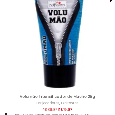
Volumão Intensificador de Macho 25g
,
Enrijecedores
Excitantes
O
O
R$
39,97
R$
19,97