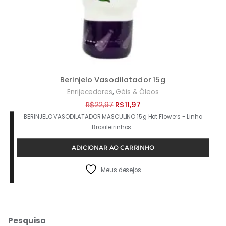
Berinjelo Vasodilatador 15g
,
Enrijecedores
Géis & Óleos
O
O
R$
22,97
R$
11,97
BERINJELO VASODILATADOR MASCULINO 15g Hot Flowers - Linha
preço
preço
Brasileirinhos…
original
atual
era:
é:
ADICIONAR AO CARRINHO
R$22,97.
R$11,97.
Meus desejos
Pesquisa