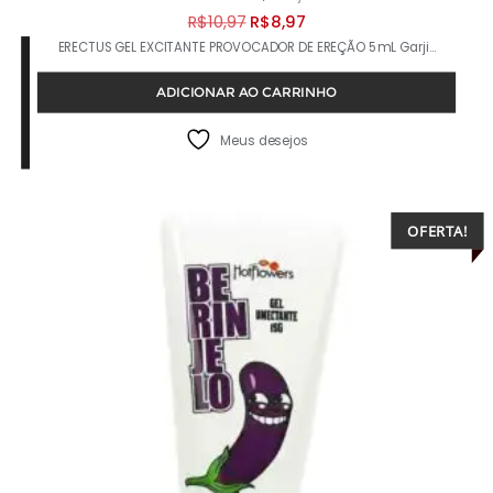
O
O
R$
10,97
R$
8,97
ERECTUS GEL EXCITANTE PROVOCADOR DE EREÇÃO 5mL Garji…
preço
preço
original
atual
ADICIONAR AO CARRINHO
era:
é:
R$10,97.
R$8,97.
Meus desejos
OFERTA!