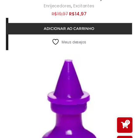
,
Enrijecedores
Excitantes
O
O
R$
19,97
R$
14,97
preço
preço
ADICIONAR AO CARRINHO
original
atual
era:
é:
Meus desejos
R$19,97.
R$14,97.
0