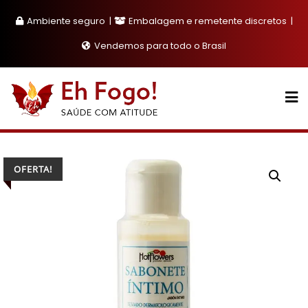
Skip
Ambiente seguro
Embalagem e remetente discretos
to
content
Vendemos para todo o Brasil
OFERTA!