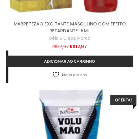
MARRETEZÃO EXCITANTE MASCULINO COM EFEITO
RETARDANTE 15ML
,
Géis & Óleos
Marca
O
O
R$
17,97
R$
12,97
preço
preço
ADICIONAR AO CARRINHO
original
atual
era:
é:
Meus desejos
R$17,97.
R$12,97.
OFERTA!