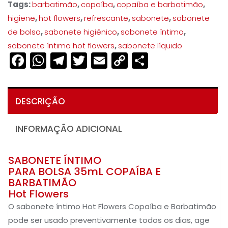
Tags:
barbatimão
,
copaíba
,
copaíba e barbatimão
,
higiene
,
hot flowers
,
refrescante
,
sabonete
,
sabonete
de bolsa
,
sabonete higiênico
,
sabonete íntimo
,
sabonete íntimo hot flowers
,
sabonete líquido
Facebook
WhatsApp
Telegram
Twitter
Email
Copy
Share
Link
DESCRIÇÃO
INFORMAÇÃO ADICIONAL
SABONETE ÍNTIMO
PARA BOLSA 35mL COPAÍBA E
BARBATIMÃO
Hot Flowers
O sabonete íntimo Hot Flowers Copaíba e Barbatimão
pode ser usado preventivamente todos os dias, age