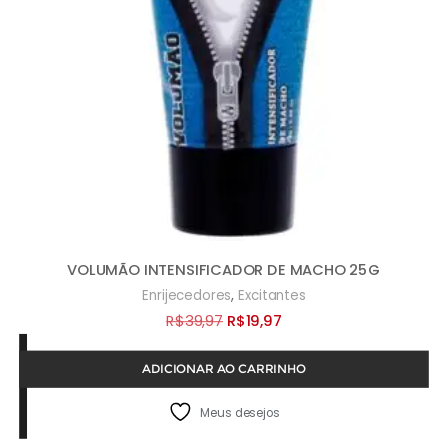
VOLUMÃO INTENSIFICADOR DE MACHO 25G
,
Enrijecedores
Excitantes
O
O
R$
39,97
R$
19,97
preço
preço
ADICIONAR AO CARRINHO
original
atual
era:
é:
Meus desejos
R$39,97.
R$19,97.