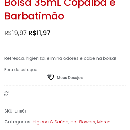
Bolsa 35mL Copaíba e
Barbatimão
O
O
R$
19,97
R$
11,97
preço
preço
original
atual
Refresca, higieniza, elimina odores e cabe na bolsa!
era:
é:
Fora de estoque
R$19,97.
R$11,97.
Meus Desejos
Compare
SKU:
EH1161
Categorias:
Higiene & Saúde
,
Hot Flowers
,
Marca