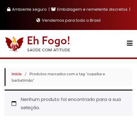
Skip
Ambiente seguro
Embalagem e remetente discretos
to
content
Vendemos para todo o Brasil
Início
/ Produtos marcados com a tag “copaíba e
barbatimão”
Nenhum produto foi encontrado para a sua
seleção.