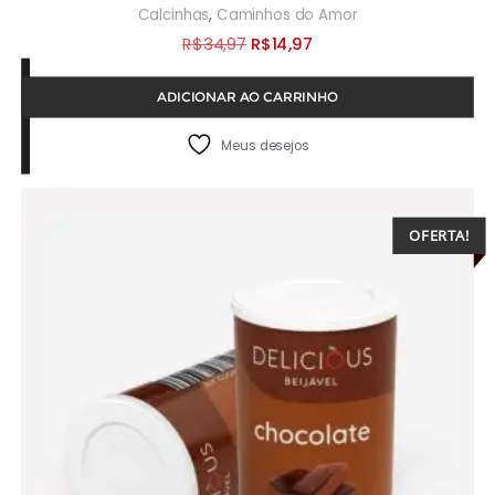
,
Calcinhas
Caminhos do Amor
O
O
R$
34,97
R$
14,97
preço
preço
ADICIONAR AO CARRINHO
original
atual
era:
é:
Meus desejos
R$34,97.
R$14,97.
OFERTA!