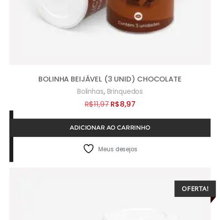
BOLINHA BEIJÁVEL (3 UNID) CHOCOLATE
,
Bolinhas
Brinquedos
O
O
R$
11,97
R$
8,97
preço
preço
ADICIONAR AO CARRINHO
original
atual
era:
é:
Meus desejos
R$11,97.
R$8,97.
OFERTA!