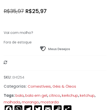
O
O
R$
35,97
R$
25,97
preço
preço
original
atual
Vai com molho?
era:
é:
Fora de estoque
R$35,97.
R$25,97.
Meus Desejos
Compare
SKU:
EH1254
Categorias:
Comestíveis
,
Géis & Óleos
Tags:
bala
,
bala em gel
,
cítrico
,
kerkchup
,
ketchup
,
molhada
,
morango
,
mostarda
Facebook
WhatsApp
Telegram
Twitter
Email
Copy
Share