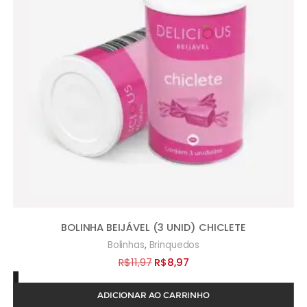
BOLINHA BEIJÁVEL (3 UNID) CHICLETE
,
Bolinhas
Brinquedos
O
O
R$
11,97
R$
8,97
preço
preço
ADICIONAR AO CARRINHO
original
atual