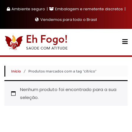
Skip
Ambiente seguro
Embalagem e remetente discretos
to
content
Vendemos para todo o Brasil
Início
/ Produtos marcados com a tag “cítrico”
Nenhum produto foi encontrado para a sua
seleção.