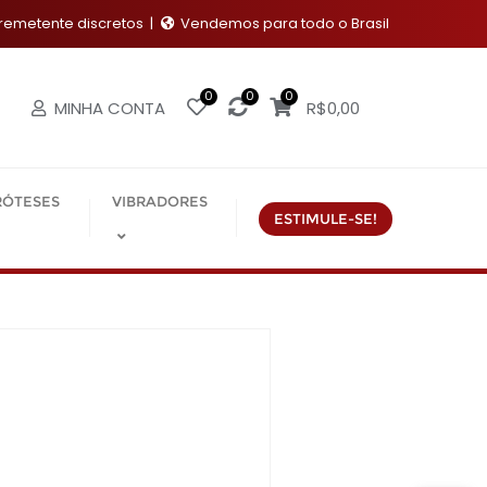
emetente discretos
Vendemos para todo o Brasil
0
0
0
MINHA CONTA
R$
0,00
RÓTESES
VIBRADORES
ESTIMULE-SE!