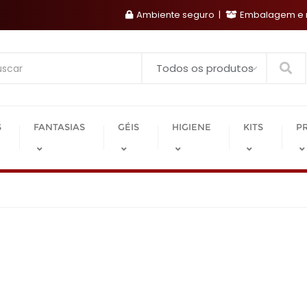
Ambiente seguro
Embalagem e r
Search
S
FANTASIAS
GÉIS
HIGIENE
KITS
P