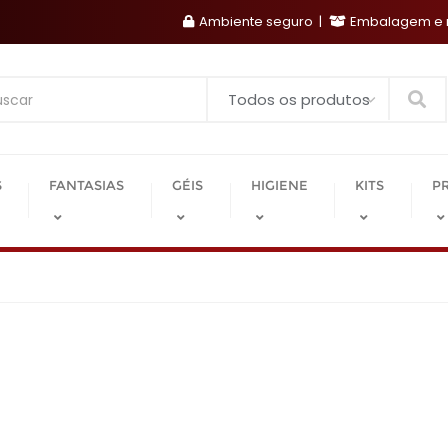
Ambiente seguro
Embalagem e r
Search
S
FANTASIAS
GÉIS
HIGIENE
KITS
P