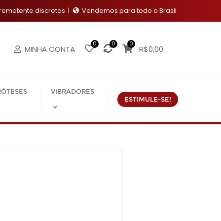
emetente discretos
Vendemos para todo o Brasil
0
0
0
MINHA CONTA
R$
0,00
RÓTESES
VIBRADORES
ESTIMULE-SE!