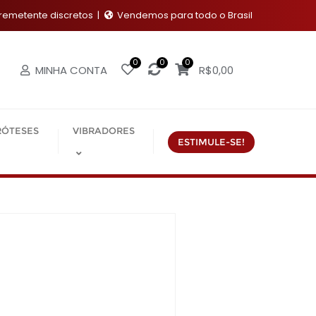
emetente discretos
Vendemos para todo o Brasil
0
0
0
MINHA CONTA
R$
0,00
RÓTESES
VIBRADORES
ESTIMULE-SE!