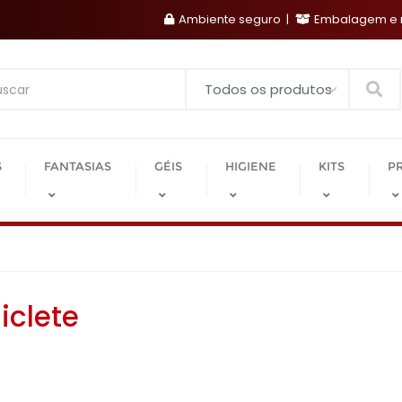
Ambiente seguro
Embalagem e r
Search
S
FANTASIAS
GÉIS
HIGIENE
KITS
P
iclete