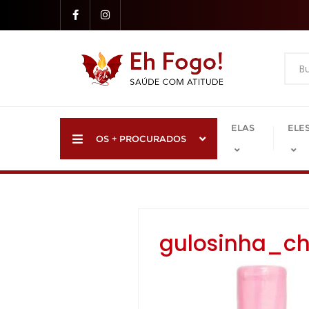
Skip
to
content
ELAS
ELE
OS + PROCURADOS
gulosinha_ch