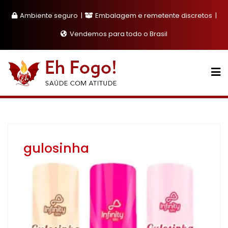
Skip
Ambiente seguro
Embalagem e remetente discretos
to
content
Vendemos para todo o Brasil
gulosinha