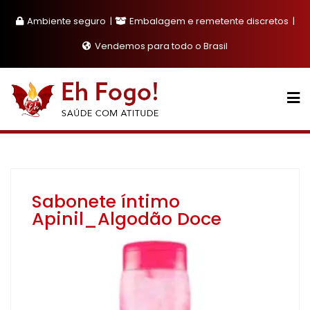
Skip
Ambiente seguro
Embalagem e remetente discretos
to
content
Vendemos para todo o Brasil
Sabonete íntimo
Apinil_Algodão Doce