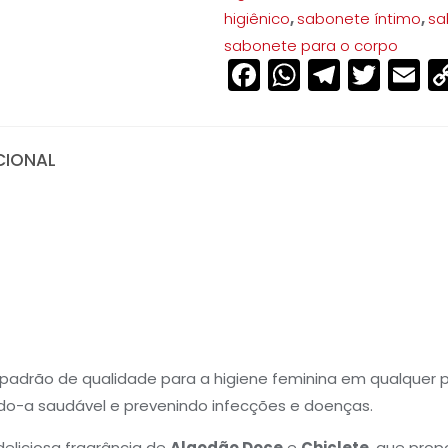
higiênico
,
sabonete íntimo
,
sa
sabonete para o corpo
Facebook
WhatsAp
Teleg
Twit
E
CIONAL
O
padrão de qualidade para a higiene feminina em qualquer p
ndo-a saudável e prevenindo infecções e doenças.
eliciosa fragrância de
Algodão Doce
e
Chiclete
,
que propo