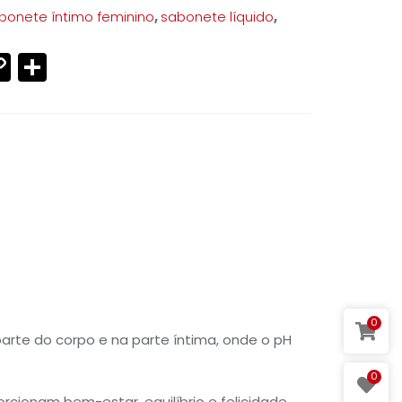
bonete íntimo feminino
,
sabonete líquido
,
p
ram
ter
mail
Copy
Share
Link
0
arte do corpo e na parte íntima, onde o pH
0
rcionam bem-estar, equilíbrio e felicidade