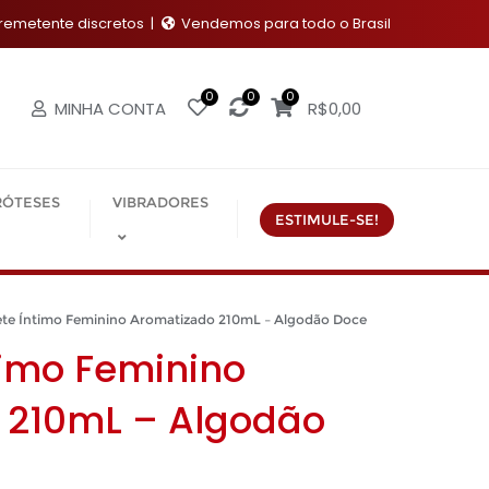
emetente discretos
Vendemos para todo o Brasil
0
0
0
MINHA CONTA
R$
0,00
RÓTESES
VIBRADORES
ESTIMULE-SE!
 Íntimo Feminino Aromatizado 210mL – Algodão Doce
timo Feminino
 210mL – Algodão