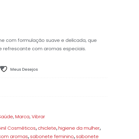
o
l
ene com formulação suave e delicada, que
e refrescante com aromas especiais.
97.
Meus Desejos
 Saúde
,
Marca
,
Vibrar
inil Cosméticos
,
chiclete
,
higiene da mulher
,
com aromas
,
sabonete feminino
,
sabonete