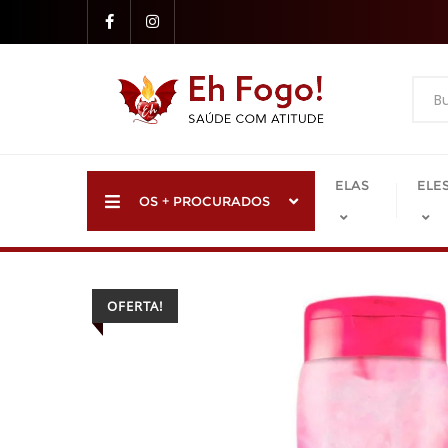
Skip
to
content
ELAS
ELE
OS + PROCURADOS
OFERTA!