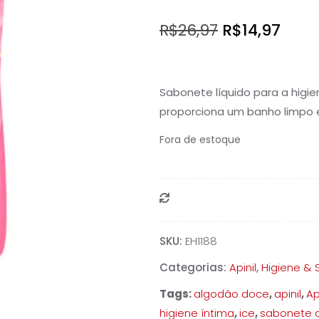
O
O
R$
26,97
R$
14,97
preço
preç
original
atua
Sabonete líquido para a higi
era:
é:
proporciona um banho limpo 
R$26,97.
R$14,
Fora de estoque
Compare
SKU:
EH1188
Categorias:
Apinil
,
Higiene &
Tags:
algodão doce
,
apinil
,
Ap
higiene íntima
,
ice
,
sabonete 