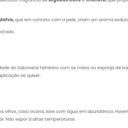
 Malva,
que em contato com a pele, criam um aroma sedutor
estado.
dade do Sabonete Feminino com as mãos ou esponja de b
licação se quiser.
m os olhos, caso ocorra, lave com água em abundância. Haven
lar. Não expor à altas temperaturas.