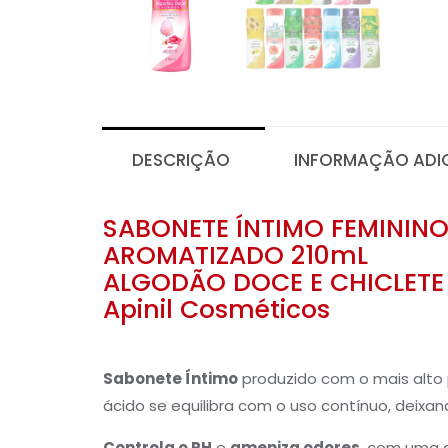
DESCRIÇÃO
INFORMAÇÃO ADI
SABONETE ÍNTIMO FEMININ
AROMATIZADO 210mL
ALGODÃO DOCE E CHICLETE
Apinil Cosméticos
Sabonete Íntimo
produzido com o mais alto 
ácido se equilibra com o uso contínuo, deixa
Controla o PH
e
a
meniza odores
, com uma d