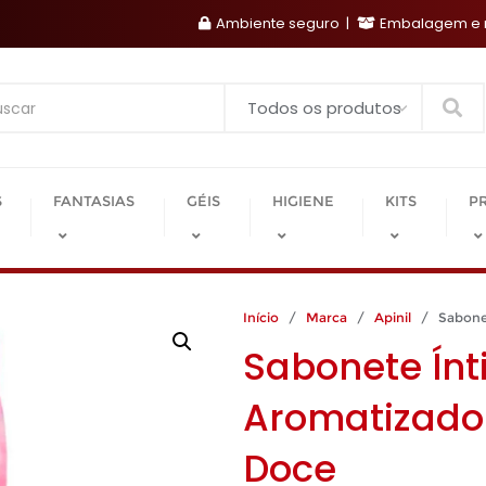
Ambiente seguro
Embalagem e r
Search
S
FANTASIAS
GÉIS
HIGIENE
KITS
P
Início
/
Marca
/
Apinil
/ Sabonete
Sabonete Ín
Aromatizado
Doce