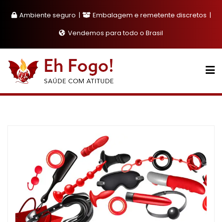
Skip
Ambiente seguro
Embalagem e remetente discretos
to
content
Vendemos para todo o Brasil