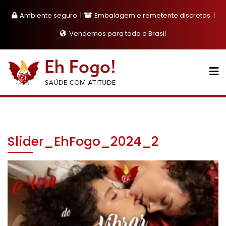
Skip
Ambiente seguro
Embalagem e remetente discretos
to
content
Vendemos para todo o Brasil
Slider_EhFogo_2024_2