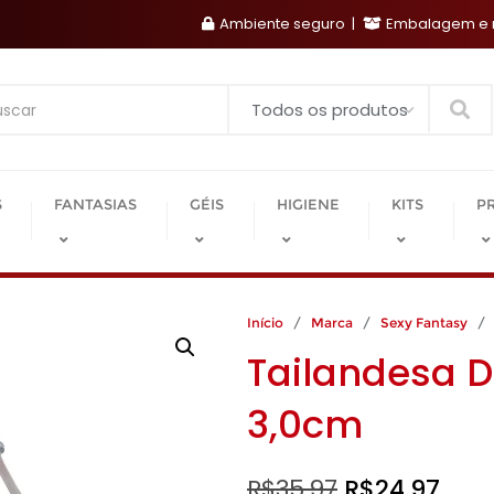
Ambiente seguro
Embalagem e r
Search
S
FANTASIAS
GÉIS
HIGIENE
KITS
P
Início
/
Marca
/
Sexy Fantasy
/ T
Tailandesa D
3,0cm
O
O
R$
35,97
R$
24,97