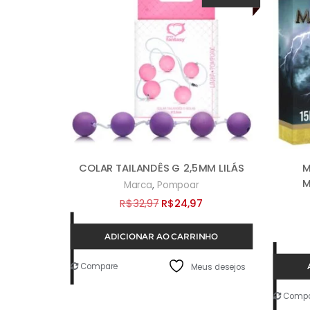
COLAR TAILANDÊS G 2,5MM LILÁS
M
M
,
Marca
Pompoar
O
O
R$
32,97
R$
24,97
preço
preço
ADICIONAR AO CARRINHO
original
atual
era:
é:
Compare
Meus desejos
R$32,97.
R$24,97.
Compa