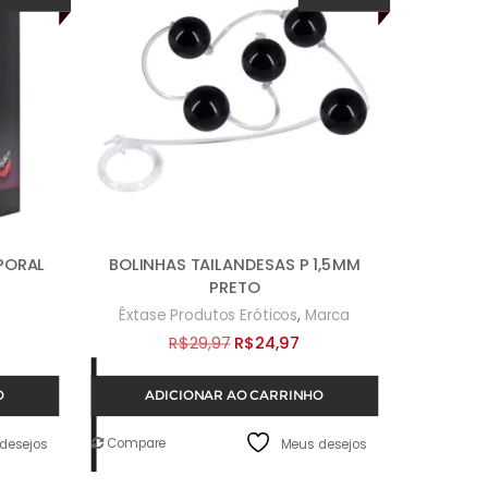
PORAL
BOLINHAS TAILANDESAS P 1,5MM
PRETO
,
Êxtase Produtos Eróticos
Marca
O
O
R$
29,97
R$
24,97
eço
preço
preço
O
ADICIONAR AO CARRINHO
ual
original
atual
era:
é:
Compare
desejos
Meus desejos
19,97.
R$29,97.
R$24,97.