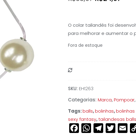
preço
pre
original
atua
O colar tailandês foi desenv
era:
é:
para melhorar e aumentar o p
R$35,97.
R$24
Fora de estoque
Compare
SKU:
EH1263
Categorias:
Marca
,
Pompoar
Tags:
balls
,
bolinhas
,
bolinhas
sexy fantasy
,
tailandesas ball
Facebook
WhatsAp
Teleg
Twit
E