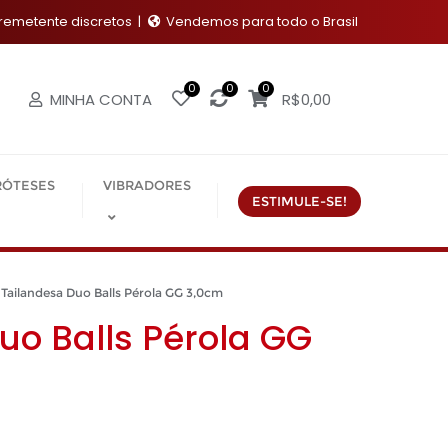
emetente discretos
Vendemos para todo o Brasil
0
0
0
MINHA CONTA
R$
0,00
RÓTESES
VIBRADORES
ESTIMULE-SE!
ailandesa Duo Balls Pérola GG 3,0cm
uo Balls Pérola GG