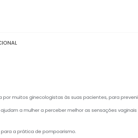
CIONAL
 por muitos ginecologistas às suas pacientes, para prevenir 
dam a mulher a perceber melhor as sensações vaginais e,
s para a prática de pompoarismo.