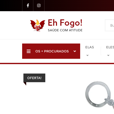
Skip
to
content
ELAS
ELE
OS + PROCURADOS
OFERTA!