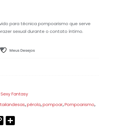
ço
l
olvido para técnica pompoarismo que serve
razer sexual durante o contato íntimo.
,97.
Meus Desejos
,
Sexy Fantasy
 tailandesas
,
pérola
,
pompoar
,
Pompoarismo
,
s
p
ram
ter
mail
Copy
Share