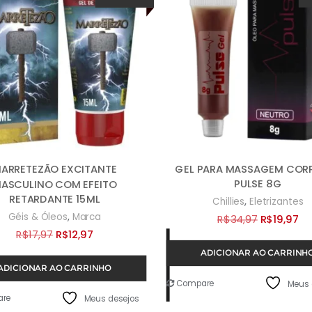
GEL PARA MASSAGEM COR
ARRETEZÃO EXCITANTE
PULSE 8G
ASCULINO COM EFEITO
RETARDANTE 15ML
,
Chillies
Eletrizantes
,
Géis & Óleos
Marca
O
O
R$
34,97
R$
19,97
O
O
R$
17,97
R$
12,97
preço
pr
preço
preço
ADICIONAR AO CARRINH
original
at
ADICIONAR AO CARRINHO
original
atual
era:
é:
Compare
Meus 
era:
é:
R$34,97.
R$
re
Meus desejos
R$17,97.
R$12,97.