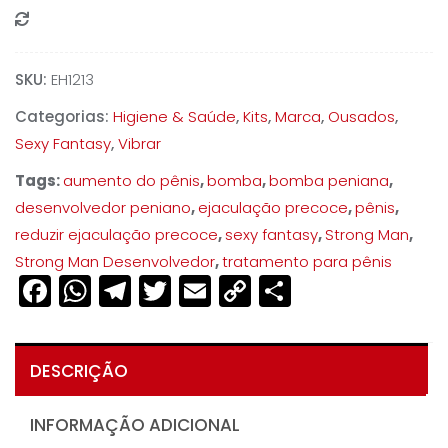
Compare
SKU:
EH1213
Categorias:
Higiene & Saúde
,
Kits
,
Marca
,
Ousados
,
Sexy Fantasy
,
Vibrar
Tags:
aumento do pênis
,
bomba
,
bomba peniana
,
desenvolvedor peniano
,
ejaculação precoce
,
pênis
,
reduzir ejaculação precoce
,
sexy fantasy
,
Strong Man
,
Strong Man Desenvolvedor
,
tratamento para pênis
Facebook
WhatsApp
Telegram
Twitter
Email
Copy
Share
Link
DESCRIÇÃO
INFORMAÇÃO ADICIONAL