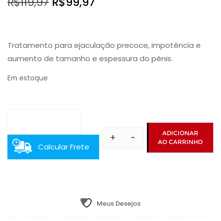
O
O
R$
119,97
R$
99,97
preço
preço
original
atual
Tratamento para ejaculação precoce, impotência e
era:
é:
aumento de tamanho e espessura do pênis.
R$119,97.
R$99,97.
Em estoque
ADICIONAR
+
-
AO CARRINHO
Strong
Calcular Frete
Man
Desenvolvedor
Manual
Transparente
Meus Desejos
quantidade