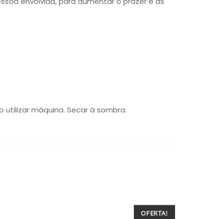
essoa envolvida, para aumentar o prazer e as
o utilizar máquina. Secar à sombra.
OFERTA!