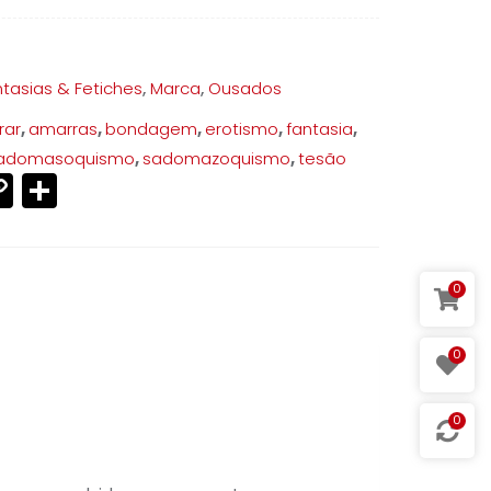
quantidade
tasias & Fetiches
,
Marca
,
Ousados
rar
,
amarras
,
bondagem
,
erotismo
,
fantasia
,
adomasoquismo
,
sadomazoquismo
,
tesão
p
ram
ter
mail
Copy
Share
Link
0
0
0