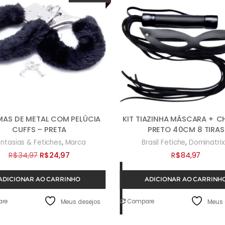
AS DE METAL COM PELÚCIA
KIT TIAZINHA MÁSCARA + C
CUFFS – PRETA
PRETO 40CM 8 TIRAS
,
,
ntasias & Fetiches
Marca
Brasil Fetiche
Dominatrix
O
O
R$
34,97
R$
24,97
R$
84,97
preço
preço
ADICIONAR AO CARRINHO
ADICIONAR AO CARRINH
original
atual
era:
é:
re
Compare
Meus desejos
Meus 
R$34,97.
R$24,97.