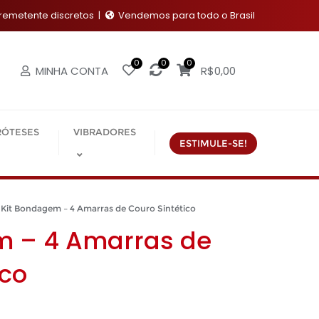
emetente discretos
Vendemos para todo o Brasil
0
0
0
MINHA CONTA
R$
0,00
RÓTESES
VIBRADORES
ESTIMULE-SE!
it Bondagem – 4 Amarras de Couro Sintético
m – 4 Amarras de
ico