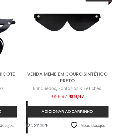
HICOTE
VENDA MEME EM COURO SINTÉTICO
PRETO
,
xx
Brinquedos
Fantasias & Fetiches
O
O
R$
16,97
R$
9,97
preço
preço
O
ADICIONAR AO CARRINHO
original
atual
era:
é:
Compare
desejos
Meus desejos
R$16,97.
R$9,97.