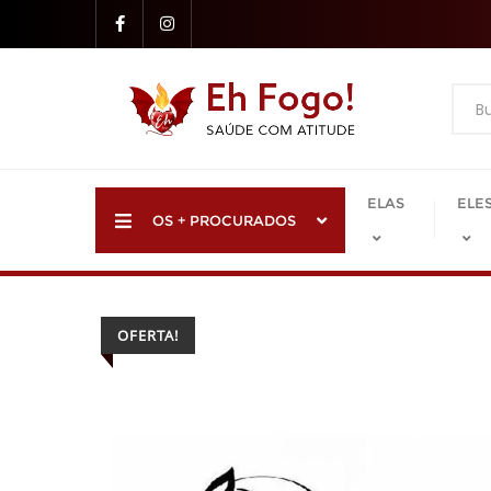
Skip
to
content
ELAS
ELE
OS + PROCURADOS
OFERTA!