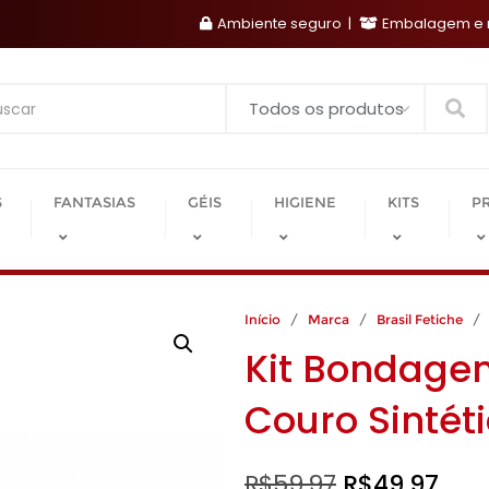
Ambiente seguro
Embalagem e r
Search
S
FANTASIAS
GÉIS
HIGIENE
KITS
P
Início
/
Marca
/
Brasil Fetiche
/ K
Kit Bondage
Couro Sintét
O
O
R$
59,97
R$
49,97