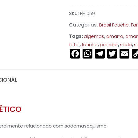
SKU:
EH1059
Categorias:
Brasil Fetiche
,
Fan
Tags:
algemas
,
amarra
,
amar
fatal
,
fetiche
,
prender
,
sado
,
s
Facebook
WhatsAp
Teleg
Twit
E
CIONAL
ÉTICO
 geralmente relacionado com sadomasoquismo.