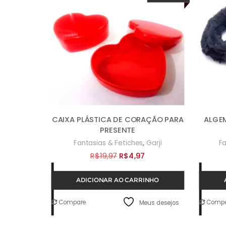
CAIXA PLÁSTICA DE CORAÇÃO PARA
ALGEM
PRESENTE
,
Fantasias & Fetiches
Garji
Fa
O
O
R$
19,97
R$
4,97
preço
preço
ADICIONAR AO CARRINHO
original
atual
era:
é:
Compare
Compa
Meus desejos
R$19,97.
R$4,97.