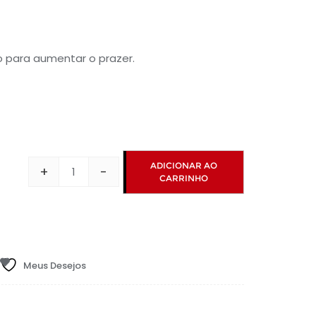
ço
al
ro para aumentar o prazer.
,97.
ADICIONAR AO
+
-
CARRINHO
Kit
Bondagem
-
4
Amarras
Meus Desejos
de
Couro
Sintético