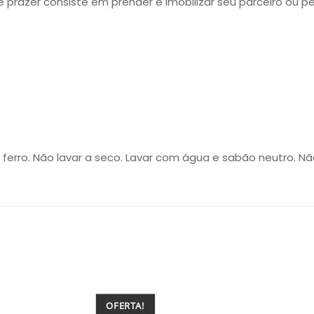
e prazer consiste em prender e imobilizar seu parceiro ou p
 ferro. Não lavar a seco. Lavar com água e sabão neutro. Nã
OFERTA!