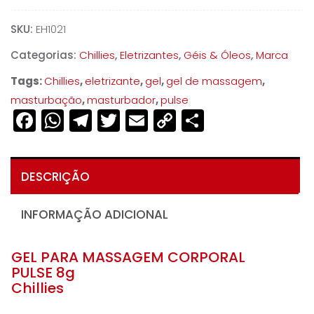
SKU:
EH1021
Categorias:
Chillies
,
Eletrizantes
,
Géis & Óleos
,
Marca
Tags:
Chillies
,
eletrizante
,
gel
,
gel de massagem
,
masturbação
,
masturbador
,
pulse
Facebook
WhatsApp
Telegram
Twitter
Email
Copy
Share
Link
DESCRIÇÃO
INFORMAÇÃO ADICIONAL
GEL PARA MASSAGEM CORPORAL
PULSE 8g
Chillies