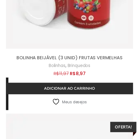
BOLINHA BEIJÁVEL (3 UNID) FRUTAS VERMELHAS
,
Bolinhas
Brinquedos
O
O
R$
11,97
R$
8,97
preço
preço
ADICIONAR AO CARRINHO
original
atual
era:
é:
Meus desejos
R$11,97.
R$8,97.
OFERTA!