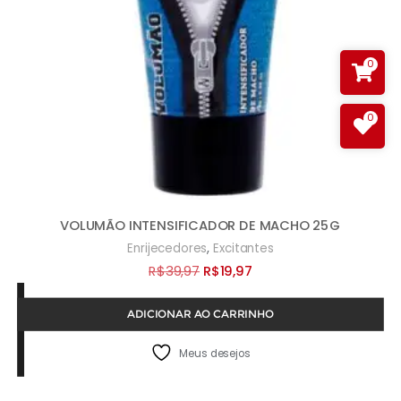
0
0
VOLUMÃO INTENSIFICADOR DE MACHO 25G
,
Enrijecedores
Excitantes
O
O
R$
39,97
R$
19,97
preço
preço
ADICIONAR AO CARRINHO
original
atual
era:
é:
Meus desejos
R$39,97.
R$19,97.