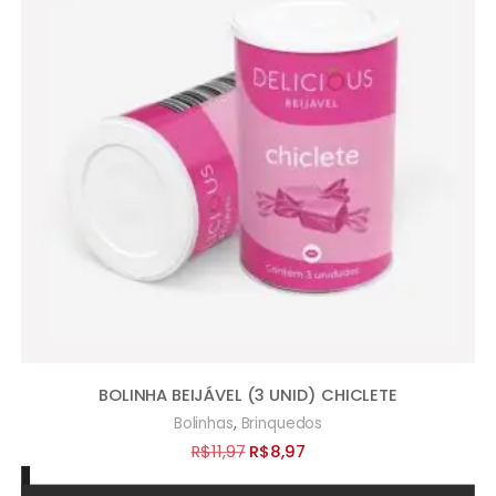
BOLINHA BEIJÁVEL (3 UNID) CHICLETE
,
Bolinhas
Brinquedos
O
O
R$
11,97
R$
8,97
preço
preço