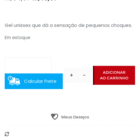
preço
preço
original
atual
Gel unissex que dá a sensação de pequenos choques.
era:
é:
Em estoque
R$34,97.
R$19,97.
ADICIONAR
+
-
AO CARRINHO
Gel
Calcular Frete
para
Massagem
Corporal
Pulse
Meus Desejos
8g
quantidade
Compare