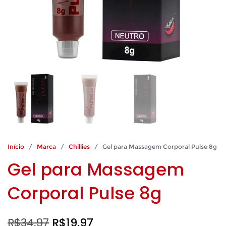
Início
/
Marca
/
Chillies
/ Gel para Massagem Corporal Pulse 8g
Gel para Massagem
Corporal Pulse 8g
O
O
R$
34,97
R$
19,97