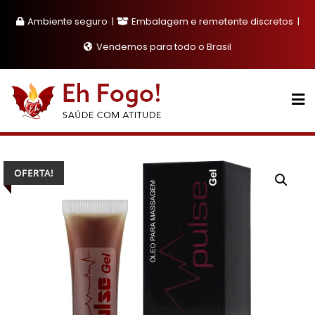
Skip
Ambiente seguro
Embalagem e remetente discretos
to
content
Vendemos para todo o Brasil
OFERTA!