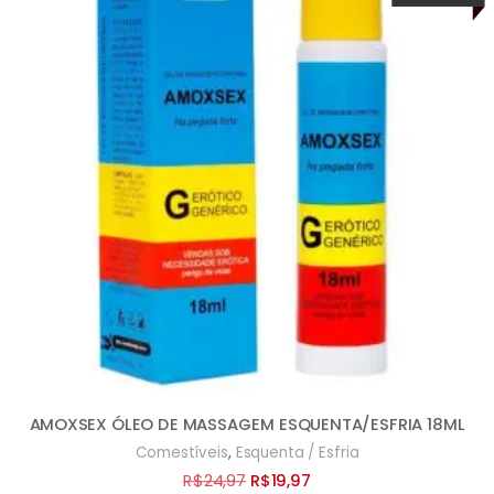
AMOXSEX ÓLEO DE MASSAGEM ESQUENTA/ESFRIA 18ML
,
Comestíveis
Esquenta / Esfria
O
O
R$
24,97
R$
19,97