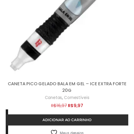
CANETA PICO GELADO BALA EM GEL – ICE EXTRA FORTE
20G
,
Canetas
Comestíveis
O
O
R$
16,97
R$
9,97
preço
preço
ADICIONAR AO CARRINHO
original
atual
era:
é:
Meus desejos