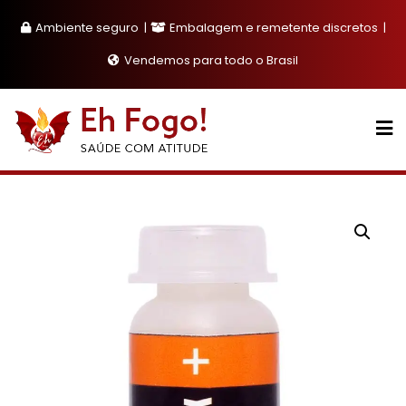
Skip
Ambiente seguro
Embalagem e remetente discretos
to
content
Vendemos para todo o Brasil