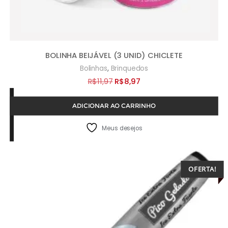
BOLINHA BEIJÁVEL (3 UNID) CHICLETE
,
Bolinhas
Brinquedos
O
O
R$
11,97
R$
8,97
preço
preço
ADICIONAR AO CARRINHO
original
atual
era:
é:
Meus desejos
R$11,97.
R$8,97.
OFERTA!