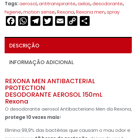
Tags:
aerosol
,
antitranspirante
,
axilas
,
desodorante
,
higiene
,
motion sense
,
Rexona
,
Rexona men
,
spray
Facebook
WhatsApp
Telegram
Twitter
Email
Copy
Share
Link
DESCRIÇÃO
INFORMAÇÃO ADICIONAL
REXONA MEN ANTIBACTERIAL
PROTECTION
DESODORANTE AEROSOL 150mL
Rexona
O desodorante aerosol Antibacteriano Men da Rexona,
protege 10 vezes mais
!
Elimina 99,9% das bactérias que causam o mau odor e