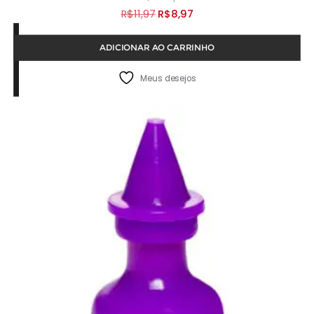
O
O
R$
11,97
R$
8,97
preço
preço
ADICIONAR AO CARRINHO
original
atual
era:
é:
Meus desejos
R$11,97.
R$8,97.