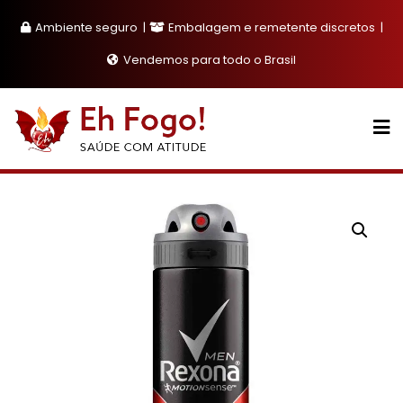
Skip
Ambiente seguro
Embalagem e remetente discretos
to
content
Vendemos para todo o Brasil