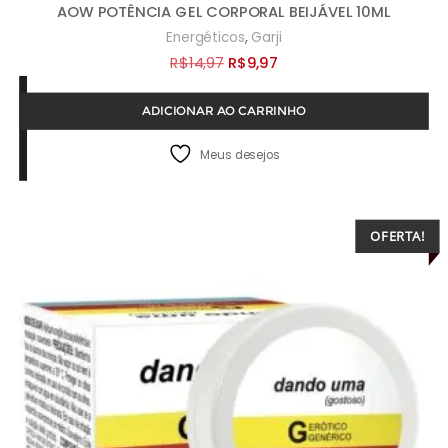
AOW POTÊNCIA GEL CORPORAL BEIJÁVEL 10ML
,
Energéticos
Garji
O
O
R$
14,97
R$
9,97
preço
preço
ADICIONAR AO CARRINHO
original
atual
era:
é:
Meus desejos
R$14,97.
R$9,97.
OFERTA!