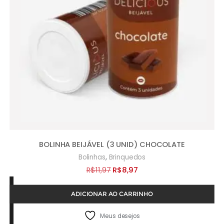
BOLINHA BEIJÁVEL (3 UNID) CHOCOLATE
,
Bolinhas
Brinquedos
O
O
R$
11,97
R$
8,97
preço
preço
ADICIONAR AO CARRINHO
original
atual
era:
é:
Meus desejos
R$11,97.
R$8,97.