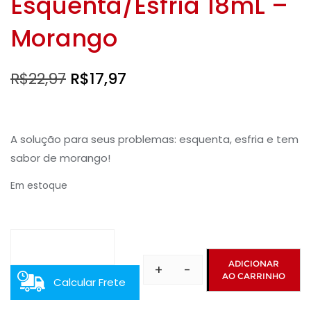
Esquenta/Esfria 18mL –
Morango
O
O
R$
22,97
R$
17,97
preço
preço
original
atual
A solução para seus problemas: esquenta, esfria e tem
era:
é:
sabor de morango!
R$22,97.
R$17,97.
Em estoque
ADICIONAR
+
-
AO CARRINHO
Cefalexana
Calcular Frete
Gel