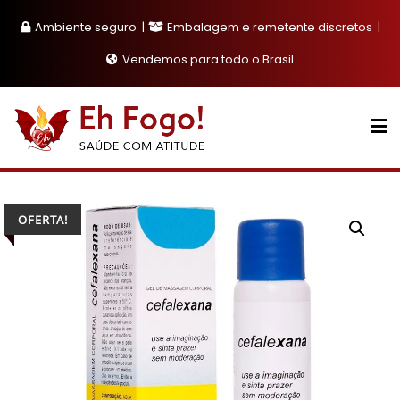
Skip
Ambiente seguro
Embalagem e remetente discretos
to
content
Vendemos para todo o Brasil
OFERTA!