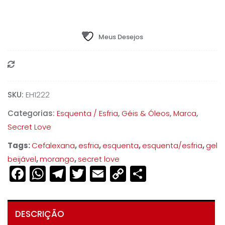
Beijável
Esquenta/Esfria
18mL
Meus Desejos
-
Morango
Compare
quantidade
SKU:
EH1222
Categorias:
Esquenta / Esfria
,
Géis & Óleos
,
Marca
,
Secret Love
Tags:
Cefalexana
,
esfria
,
esquenta
,
esquenta/esfria
,
gel
beijável
,
morango
,
secret love
Facebook
WhatsApp
Telegram
Twitter
Email
Copy
Share
Link
DESCRIÇÃO