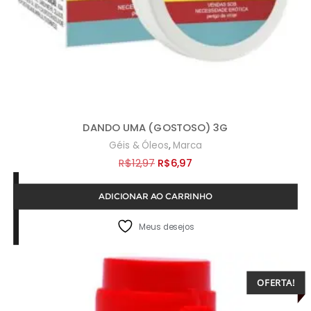
DANDO UMA (GOSTOSO) 3G
,
Géis & Óleos
Marca
O
O
R$
12,97
R$
6,97
preço
preço
ADICIONAR AO CARRINHO
original
atual
era:
é:
Meus desejos
R$12,97.
R$6,97.
OFERTA!