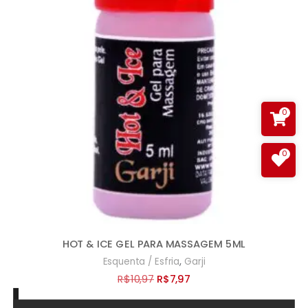
0
0
HOT & ICE GEL PARA MASSAGEM 5ML
,
Esquenta / Esfria
Garji
O
O
R$
10,97
R$
7,97
preço
preço