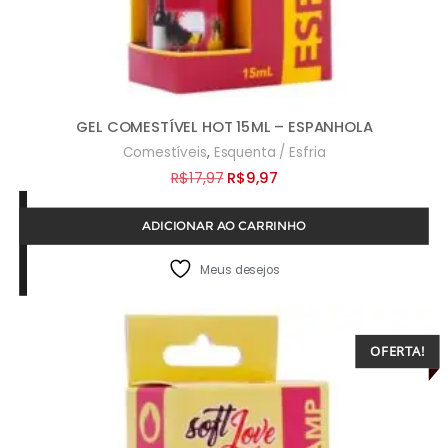
GEL COMESTÍVEL HOT 15ML – ESPANHOLA
,
Comestíveis
Esquenta / Esfria
O
O
R$
17,97
R$
9,97
preço
preço
ADICIONAR AO CARRINHO
original
atual
era:
é:
Meus desejos
R$17,97.
R$9,97.
OFERTA!