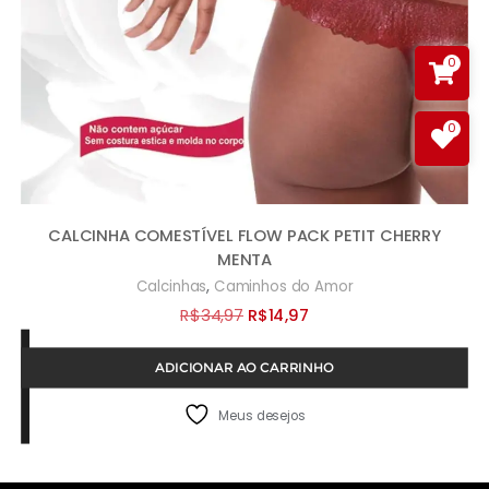
0
0
CALCINHA COMESTÍVEL FLOW PACK PETIT CHERRY
MENTA
,
Calcinhas
Caminhos do Amor
O
O
R$
34,97
R$
14,97
preço
preço
ADICIONAR AO CARRINHO
original
atual
era:
é:
Meus desejos
R$34,97.
R$14,97.