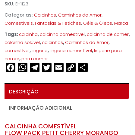
SKU:
EH1123
Categorias:
Calcinhas
,
Caminhos do Amor
,
Comestíveis
,
Fantasias & Fetiches
,
Géis & Óleos
,
Marca
Tags:
calcinha
,
calcinha comestível
,
calcinha de comer
,
calcinha solúvel
,
calcinhas
,
Caminhos do Amor
,
comestível
,
lingerie
,
lingerie comestível
,
lingerie para
comer
,
para comer
Facebook
WhatsApp
Telegram
Twitter
Email
Copy
Share
Link
DESCRIÇÃO
INFORMAÇÃO ADICIONAL
CALCINHA COMESTÍVEL
FLOW PACK PETIT CHERRY MORANGO