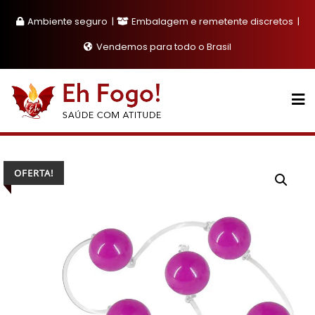
Skip
Ambiente seguro
Embalagem e remetente discretos
to
content
Vendemos para todo o Brasil
OFERTA!