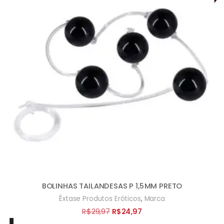
BOLINHAS TAILANDESAS P 1,5MM PRETO
,
Êxtase Produtos Eróticos
Marca
O
O
R$
29,97
R$
24,97
preço
preço