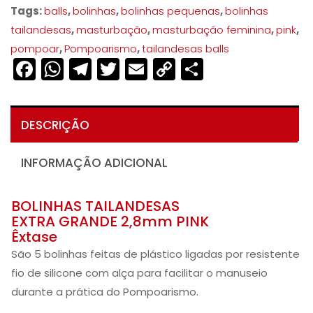
Tags:
balls
,
bolinhas
,
bolinhas pequenas
,
bolinhas
tailandesas
,
masturbação
,
masturbação feminina
,
pink
,
pompoar
,
Pompoarismo
,
tailandesas balls
Facebook
WhatsApp
Telegram
Twitter
Email
Copy
Share
Link
DESCRIÇÃO
INFORMAÇÃO ADICIONAL
BOLINHAS TAILANDESAS
EXTRA GRANDE 2,8mm PINK
Êxtase
São 5 bolinhas feitas de plástico ligadas por resistente
fio de silicone com alça para facilitar o manuseio
durante a prática do Pompoarismo.