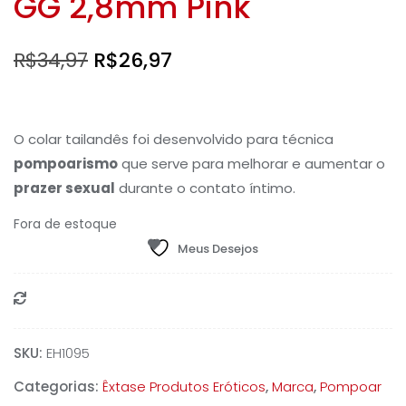
GG 2,8mm Pink
O
O
R$
34,97
R$
26,97
preço
preço
original
atual
O colar tailandês foi desenvolvido para técnica
era:
é:
pompoarismo
que serve para melhorar e aumentar o
prazer sexual
durante o contato íntimo.
R$34,97.
R$26,97.
Fora de estoque
Meus Desejos
Compare
SKU:
EH1095
Categorias:
Êxtase Produtos Eróticos
,
Marca
,
Pompoar