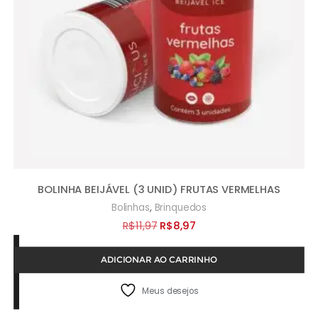
BOLINHA BEIJÁVEL (3 UNID) FRUTAS VERMELHAS
,
Bolinhas
Brinquedos
O
O
R$
11,97
R$
8,97
preço
preço
ADICIONAR AO CARRINHO
original
atual
era:
é:
Meus desejos
R$11,97.
R$8,97.