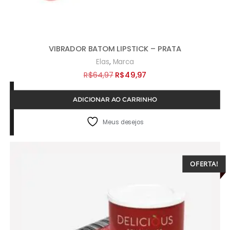
VIBRADOR BATOM LIPSTICK – PRATA
,
Elas
Marca
O
O
R$
64,97
R$
49,97
preço
preço
ADICIONAR AO CARRINHO
original
atual
era:
é:
Meus desejos
R$64,97.
R$49,97.
OFERTA!