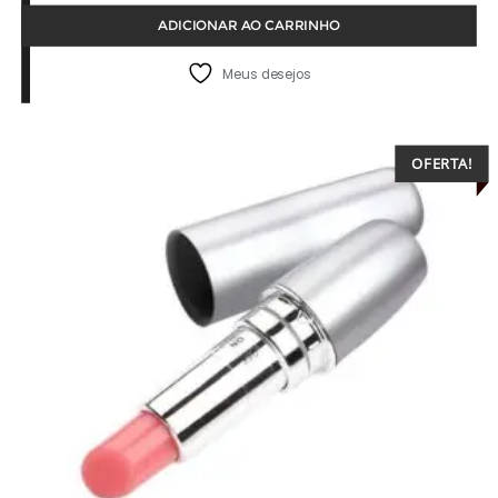
ADICIONAR AO CARRINHO
original
atual
era:
é:
Meus desejos
R$29,97.
R$24,97.
OFERTA!