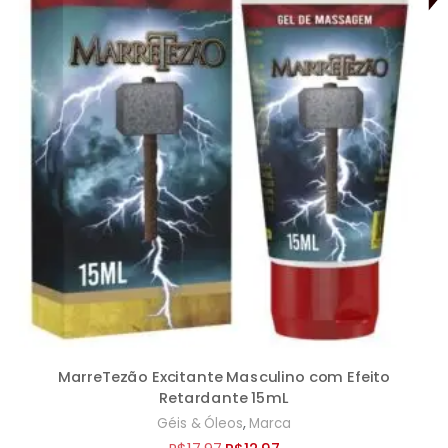
MarreTezão Excitante Masculino com Efeito
Retardante 15mL
,
Géis & Óleos
Marca
O
O