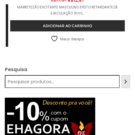
R$
17,97
R$
12,97
MARRETEZÃO EXCITANTE MASCULINO EFEITO RETARDANTE DE
preço
preço
EJACULAÇÃO 15mL…
original
atual
era:
é:
ADICIONAR AO CARRINHO
R$17,97.
R$12,97.
Meus desejos
Pesquisa