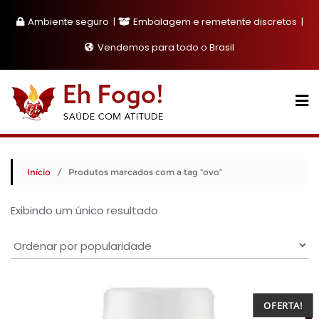
Skip
Ambiente seguro
Embalagem e remetente discretos
to
content
Vendemos para todo o Brasil
Início
/ Produtos marcados com a tag “ovo”
Exibindo um único resultado
OFERTA!