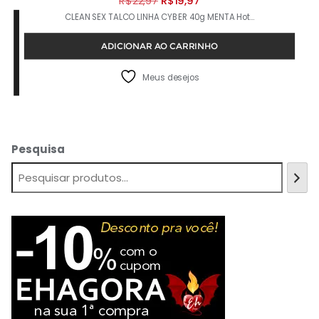
R$
22,97
R$
19,97
CLEAN SEX TALCO LINHA CYBER 40g MENTA Hot…
preço
preço
original
atual
ADICIONAR AO CARRINHO
era:
é:
R$22,97.
R$19,97.
Meus desejos
Pesquisa