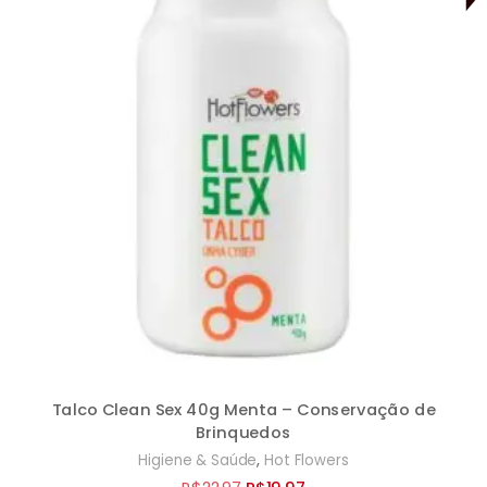
Talco Clean Sex 40g Menta – Conservação de
Brinquedos
,
Higiene & Saúde
Hot Flowers
O
O