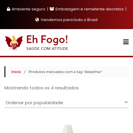
Skip
Ambiente seguro
Embalagem e remetente discretos
to
content
Vendemos para todo o Brasil
Início
/ Produtos marcados com a tag “desenhar”
Classificado
Mostrando todos os 4 resultados
por
popularidade