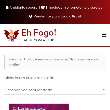
Skip
Ambiente seguro
Embalagem e remetente discretos
to
content
Vendemos para todo o Brasil
Início
/ Produtos marcados com a tag “dados mulher com
mulher”
Exibindo um único resultado