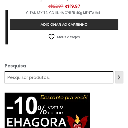
O
O
R$
22,97
R$
19,97
CLEAN SEX TALCO LINHA CYBER 40g MENTA Hot…
preço
preço
original
atual
ADICIONAR AO CARRINHO
era:
é:
R$22,97.
R$19,97.
Meus desejos
Pesquisa