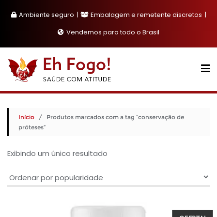
Skip
Ambiente seguro
Embalagem e remetente discretos
to
content
Vendemos para todo o Brasil
Início
/ Produtos marcados com a tag “conservação de
próteses”
Exibindo um único resultado