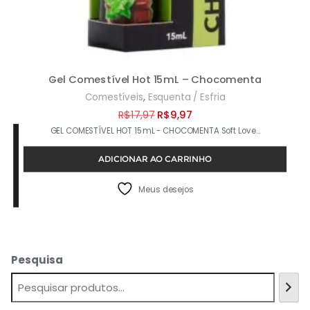
Gel Comestível Hot 15mL – Chocomenta
,
Comestíveis
Esquenta / Esfria
O
O
R$
17,97
R$
9,97
GEL COMESTÍVEL HOT 15mL - CHOCOMENTA Soft Love…
preço
preço
original
atual
ADICIONAR AO CARRINHO
era:
é:
R$17,97.
R$9,97.
Meus desejos
Pesquisa