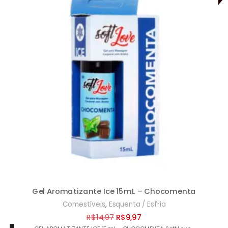
Gel Aromatizante Ice 15mL – Chocomenta
,
Comestíveis
Esquenta / Esfria
O
O
R$
14,97
R$
9,97