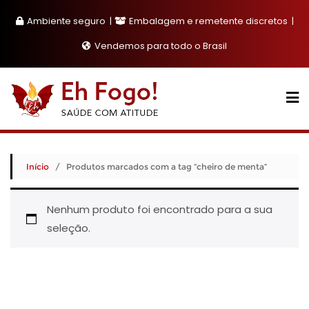
Skip
Ambiente seguro
Embalagem e remetente discretos
to
content
Vendemos para todo o Brasil
Início
/ Produtos marcados com a tag “cheiro de menta”
Nenhum produto foi encontrado para a sua
seleção.