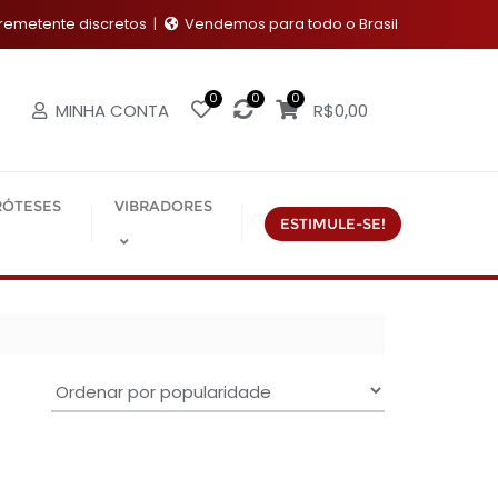
emetente discretos
Vendemos para todo o Brasil
0
0
0
MINHA CONTA
R$
0,00
RÓTESES
VIBRADORES
ESTIMULE-SE!