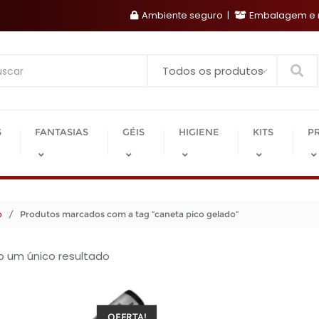
Ambiente seguro
Embalagem e r
Search
S
FANTASIAS
GÉIS
HIGIENE
KITS
P
o
/ Produtos marcados com a tag “caneta pico gelado”
do um único resultado
OFERTA!