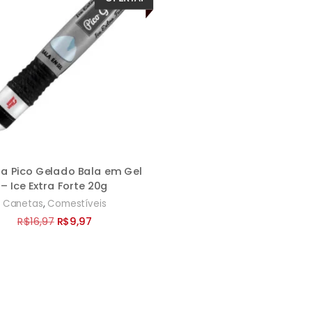
a Pico Gelado Bala em Gel
– Ice Extra Forte 20g
,
Canetas
Comestíveis
O
O
R$
16,97
R$
9,97
preço
preço
original
atual
era:
é:
R$16,97.
R$9,97.