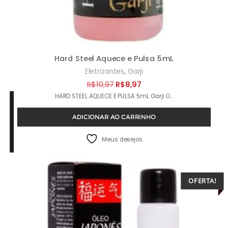
Hard Steel Aquece e Pulsa 5mL
,
Eletrizantes
Garji
O
O
R$
10,97
R$
8,97
HARD STEEL AQUECE E PULSA 5mL Garji O…
preço
preço
original
atual
ADICIONAR AO CARRINHO
era:
é:
R$10,97.
R$8,97.
Meus desejos
OFERTA!