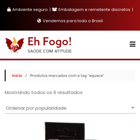
Skip
Ambiente seguro
Embalagem e remetente discretos
to
content
Vendemos para todo o Brasil
Início
/ Produtos marcados com a tag “aquece”
Classificado
Mostrando todos os 6 resultados
por
popularidade