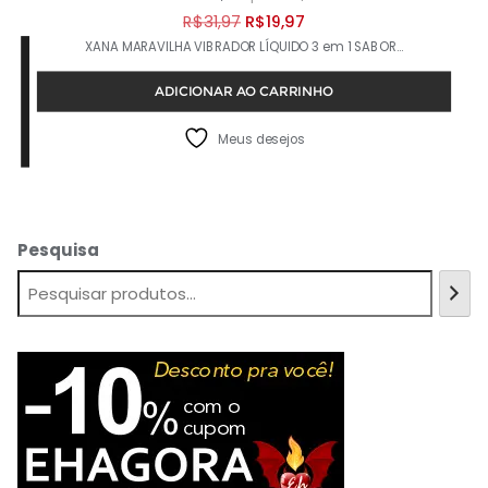
O
O
R$
31,97
R$
19,97
XANA MARAVILHA VIBRADOR LÍQUIDO 3 em 1 SABOR…
preço
preço
original
atual
ADICIONAR AO CARRINHO
era:
é:
R$31,97.
R$19,97.
Meus desejos
Pesquisa