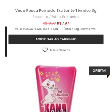
Veda Rosca Pomada Excitante Térmico 3g
,
Esquenta / Esfria
Excitantes
O
O
R$
10,97
R$
7,97
VEDA ROSCA POMADA EXCITANTE TÉRMICO 3g Secret Love…
preço
preço
original
atual
ADICIONAR AO CARRINHO
era:
é:
R$10,97.
R$7,97.
Meus desejos
OFERTA!