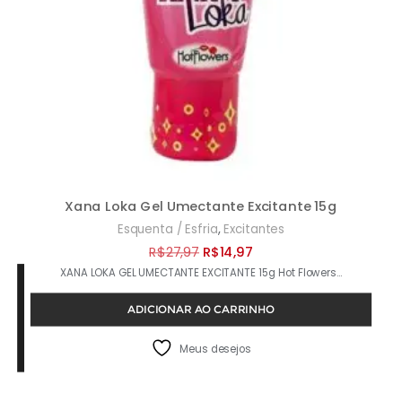
Xana Loka Gel Umectante Excitante 15g
,
Esquenta / Esfria
Excitantes
O
O
R$
27,97
R$
14,97
XANA LOKA GEL UMECTANTE EXCITANTE 15g Hot Flowers…
preço
preço
original
atual
ADICIONAR AO CARRINHO
era:
é:
R$27,97.
R$14,97.
Meus desejos