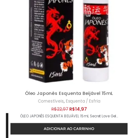
Óleo Japonês Esquenta Beijável 15mL
,
Comestíveis
Esquenta / Esfria
O
O
R$
22,97
R$
14,97
ÓLEO JAPONÊS ESQUENTA BEIJÁVEL 15mL Secret Love Gel…
preço
preço
original
atual
ADICIONAR AO CARRINHO
era:
é: