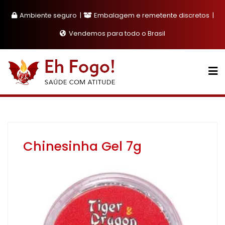
Skip
Ambiente seguro
Embalagem e remetente discretos
to
content
Vendemos para todo o Brasil
Chinesinha Gel 7g