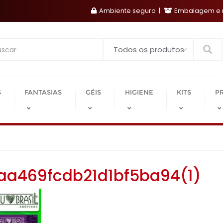
Ambiente seguro
Embalagem e r
Search
S
FANTASIAS
GÉIS
HIGIENE
KITS
P
aa469fcdb21d1bf5ba94(1)