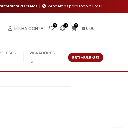
emetente discretos
Vendemos para todo o Brasil
0
0
0
MINHA CONTA
R$
0,00
RÓTESES
VIBRADORES
ESTIMULE-SE!