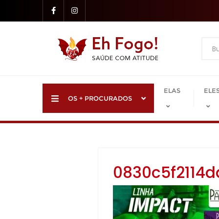
Skip
to
content
ELAS
ELE
OS + PROCURADOS
0830c5f2114d