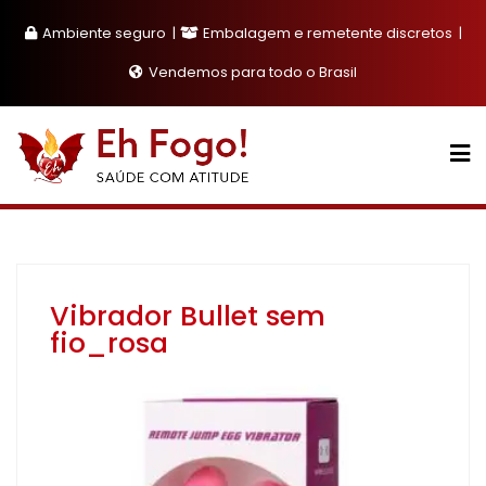
Skip
Ambiente seguro
Embalagem e remetente discretos
to
content
Vendemos para todo o Brasil
Vibrador Bullet sem
fio_rosa