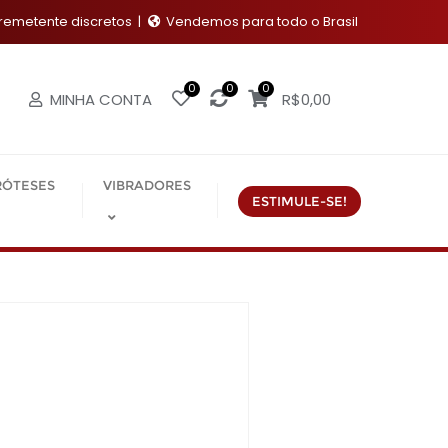
emetente discretos
Vendemos para todo o Brasil
0
0
0
MINHA CONTA
R$
0,00
RÓTESES
VIBRADORES
ESTIMULE-SE!