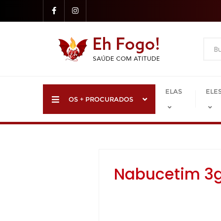
Skip
to
content
ELAS
ELE
OS + PROCURADOS
Nabucetim 3