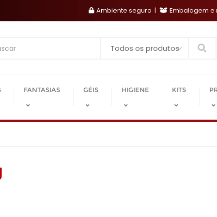
Ambiente seguro
Embalagem e r
Search
S
FANTASIAS
GÉIS
HIGIENE
KITS
P
g